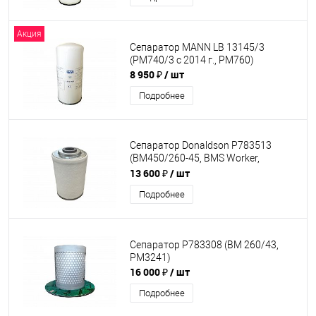
Акция
Сепаратор MANN LB 13145/3
(PM740/3 c 2014 г., PM760)
8 950 ₽
/ шт
Подробнее
Сепаратор Donaldson P783513
(BM450/260-45, BMS Worker,
PM740/3 до 2014 г, XAS)
13 600 ₽
/ шт
Подробнее
Сепаратор P783308 (BM 260/43,
PM3241)
16 000 ₽
/ шт
Подробнее