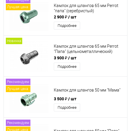
Рекомендуем
Камлок для шлангов 65 мм Perrot
Лучшая цена
"папа" (серебристый)
2 900 ₽
/ шт
Подробнее
Новинка
Камлок для шлангов 65 мм Perrot
"Папа" (цельнометаллический)
GTECHNO
3 900 ₽
/ шт
Подробнее
Рекомендуем
Лучшая цена
Камлок для шлангов 50 мм "Мама"
3 500 ₽
/ шт
Подробнее
Рекомендуем
Лучшая цена