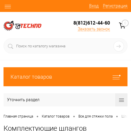
Вход
Регистрация
8(812)612-44-60
0
Заказать звонок
Каталог товаров
Уточнить раздел
•
•
•
Главная страница
Каталог товаров
Все для стяжки пола
Шланг
Комплектующие шлангов