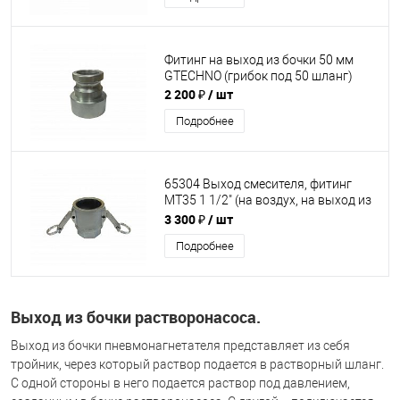
Фитинг на выход из бочки 50 мм
GTECHNO (грибок под 50 шланг)
2 200 ₽
/ шт
Подробнее
65304 Выход смесителя, фитинг
МТ35 1 1/2" (на воздух, на выход из
бочки)
3 300 ₽
/ шт
Подробнее
Выход из бочки растворонасоса.
Выход из бочки пневмонагнетателя представляет из себя
тройник, через который раствор подается в растворный шланг.
С одной стороны в него подается раствор под давлением,