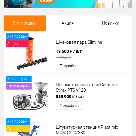
Хит продаж
Акция
Новинка
Хит продаж
Шнековая пара Slimline
Акция
13 500 ₽
/ шт
14 500 ₽
Подробнее
Хит продаж
Пневмотранспортная Система
Рекомендуем
Stirex PTS V120
889 900 ₽
/ шт
Подробнее
Хит продаж
Штукатурная станция Plastimix
Лучшая цена
MONO 220/380