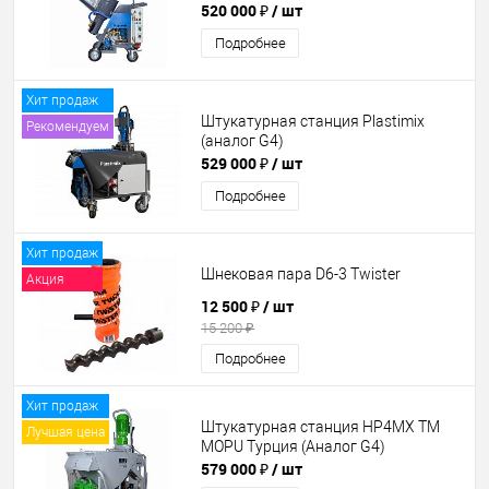
520 000 ₽
/ шт
Подробнее
Хит продаж
Штукатурная станция Plastimix
Рекомендуем
(аналог G4)
529 000 ₽
/ шт
Подробнее
Хит продаж
Шнековая пара D6-3 Twister
Акция
12 500 ₽
/ шт
15 200 ₽
Подробнее
Хит продаж
Штукатурная станция HP4MX TM
Лучшая цена
MOPU Турция (Аналог G4)
579 000 ₽
/ шт