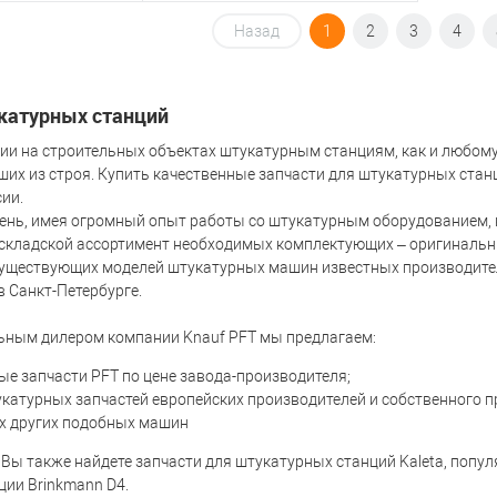
Назад
1
2
3
4
корзину
В корзину
ик
К сравнению
Купить в 1 клик
К сравнению
катурных станций
В наличии
В избранное
В наличии
ции на строительных объектах штукатурным станциям, как и любом
ших из строя. Купить качественные запчасти для штукатурных стан
ии.
ень, имея огромный опыт работы со штукатурным оборудованием, в
складской ассортимент необходимых комплектующих – оригинальны
уществующих моделей штукатурных машин известных производител
в Санкт-Петербурге.
ьным дилером компании Knauf PFT мы предлагаем:
е запчасти PFT по цене завода-производителя;
катурных запчастей европейских производителей и собственного 
их других подобных машин
 Вы также найдете запчасти для штукатурных станций Kaleta, попу
ции Brinkmann D4.