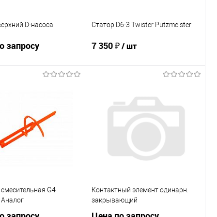
ерхний D-насоса
Статор D6-3 Twister Putzmeister
о запросу
7 350 ₽
/ шт
Запросить цену
В корзину
ь в 1 клик
К сравнению
Купить в 1 клик
К сравнению
ранное
Недоступно
В избранное
В наличии
 смесительная G4
Контактный элемент одинарн.
Аналог
закрывающий
о запросу
Цена по запросу