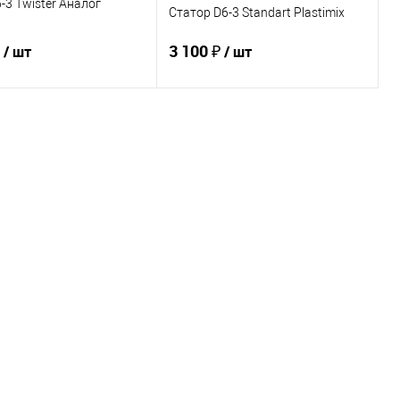
-3 Twister Аналог
Статор D6-3 Standart Plastimix
₽
3 100 ₽
/ шт
/ шт
В корзину
В корзину
ь в 1 клик
К сравнению
Купить в 1 клик
К сравнению
ранное
В наличии
В избранное
В наличии