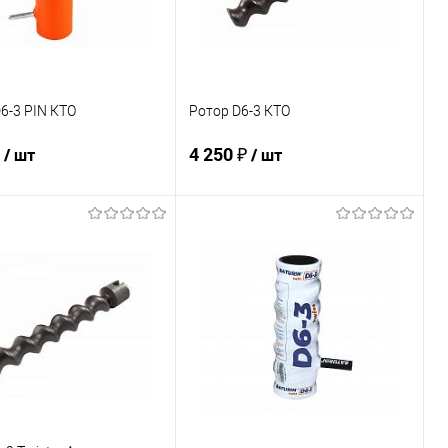
6-3 PIN КТО
Ротор D6-3 КТО
₽
4 250 ₽
/ шт
/ шт
В корзину
В корзину
ь в 1 клик
К сравнению
Купить в 1 клик
К сравнению
ранное
Под заказ
В избранное
Под заказ