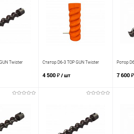
ик
К сравнению
Купить в 1 клик
К сравнению
Купит
Под заказ
В избранное
В наличии
В изб
GUN Twister
Статор D6-3 TOP GUN Twister
Ротор D
4 500 ₽
7 600 
/ шт
корзину
В корзину
ик
К сравнению
Купить в 1 клик
К сравнению
Купит
В наличии
В избранное
В наличии
В изб