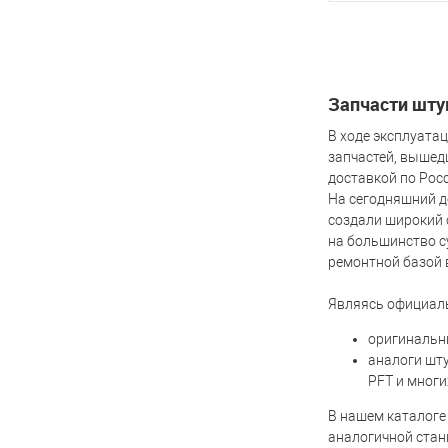
В 
Купить в 1 кл
Запчасти шту
В избранное
В ходе эксплуата
запчастей, вышед
доставкой по Росс
На сегодняшний д
создали широкий 
на большинство с
ремонтной базой 
Являясь официал
оригинальны
аналоги шту
PFT и мног
В нашем каталоге
аналогичной стан