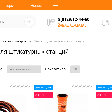
 информация
Новости
8(812)612-44-60
Заказать звонок
•
Каталог товаров
Запчасти для штукатурных станций
для штукатурных станций
о:
Показать по:
Хит продаж
Хит прод
Акция
Акция