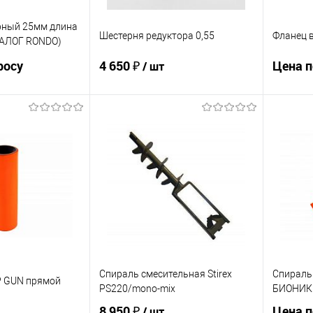
рный 25мм длина
Шестерня редуктора 0,55
Фланец в
НАЛОГ RONDO)
росу
4 650 ₽
Цена п
/ шт
осить цену
В корзину
ик
К сравнению
Купит
Купить в 1 клик
К сравнению
Недоступно
В изб
В избранное
Под заказ
Спираль смесительная Stirex
Спираль
P GUN прямой
PS220/mono-mix
БИОНИК 
8 950 ₽
Цена п
/ шт