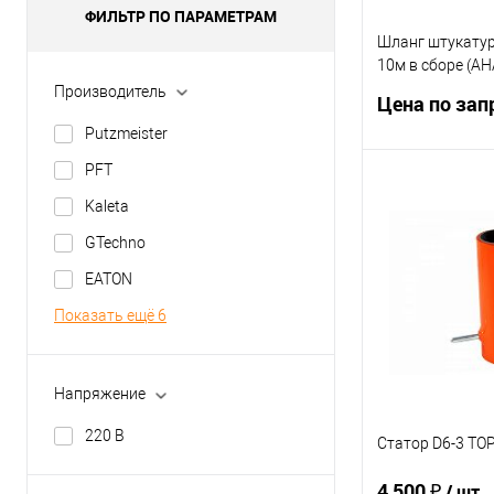
ФИЛЬТР ПО ПАРАМЕТРАМ
Шланг штукату
10м в сборе (А
набор
Производитель
Цена по зап
Putzmeister
PFT
Запр
Kaleta
GTechno
Купить в 1 кл
EATON
В избранное
Показать ещё 6
Напряжение
220 В
Статор D6-3 TO
4 500 ₽
/ шт