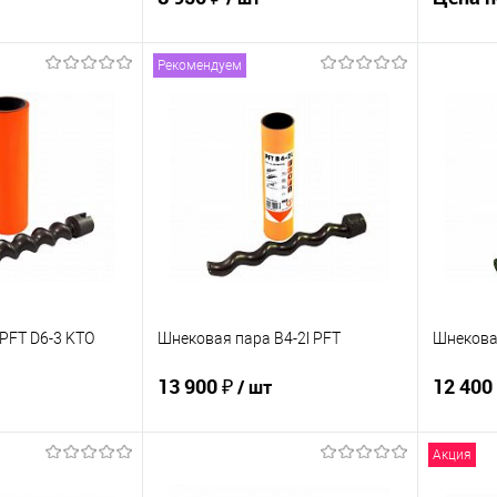
Рекомендуем
корзину
В корзину
Купит
ик
К сравнению
Купить в 1 клик
К сравнению
В изб
В наличии
В избранное
В наличии
PFT D6-3 KTO
Шнековая пара B4-2l PFT
Шнековая
13 900 ₽
12 400
/ шт
Акция
корзину
В корзину