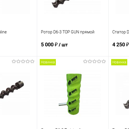
line
Ротор D6-3 TOP GUN прямой
Статор D
5 000 ₽
4 250 
/ шт
Новинка
Новинка
корзину
В корзину
ик
К сравнению
Купить в 1 клик
К сравнению
Купит
В наличии
В избранное
В наличии
В изб