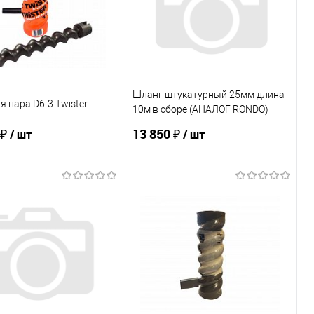
Шланг штукатурный 25мм длина
 пара D6-3 Twister
10м в сборе (АНАЛОГ RONDO)
набор
 ₽
13 850 ₽
/ шт
/ шт
В корзину
В корзину
ь в 1 клик
К сравнению
Купить в 1 клик
К сравнению
ранное
В наличии
В избранное
Под заказ