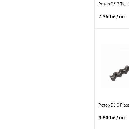
Ротор D6-3 Twis
7 350 ₽
/ шт
В 
Купить в 1 кл
В избранное
Ротор D6-3 Plast
3 800 ₽
/ шт