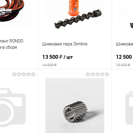
ланг RONDO
Шнековая пара Slimline
Шнековая
м в сборе
13 500 ₽
12 500
/ шт
14 500 ₽
15 200 ₽
корзину
В корзину
ик
К сравнению
Купить в 1 клик
К сравнению
Купит
Под заказ
В избранное
В наличии
В изб