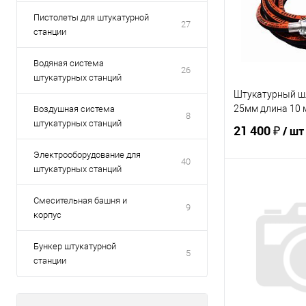
Пистолеты для штукатурной
27
станции
Водяная система
26
штукатурных станций
Штукатурный ш
25мм длина 10 
Воздушная система
8
штукатурных станций
21 400 ₽
/ шт
Электрооборудование для
40
штукатурных станций
В 
Смесительная башня и
9
корпус
Купить в 1 кл
В избранное
Бункер штукатурной
5
станции