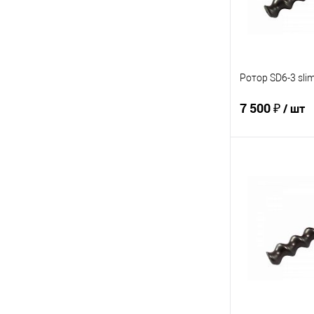
Ротор SD6-3 slim
7 500 ₽
/ шт
В 
Купить в 1 кл
В избранное