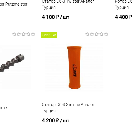
Статор D6-3 Twister Аналог
Ротор D6
ter Putzmeister
Турция
Турция
4 100 ₽
4 400 
/ шт
Новинка
корзину
В корзину
ик
К сравнению
Купить в 1 клик
К сравнению
Купит
В наличии
В избранное
В наличии
В изб
Статор D6-3 Slimline Аналог
imix
Турция
4 200 ₽
/ шт