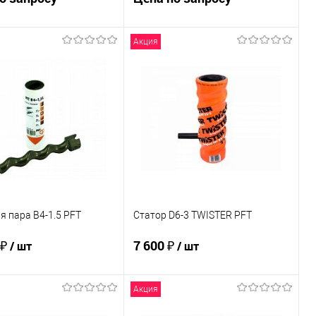
Акция
Запросить цену
Запросить цену
ь в 1 клик
К сравнению
Купить в 1 клик
К сравнению
ранное
Недоступно
В избранное
Недоступно
 пара B4-1.5 PFT
Статор D6-3 TWISTER PFT
 ₽
7 600 ₽
/ шт
/ шт
Акция
В корзину
В корзину