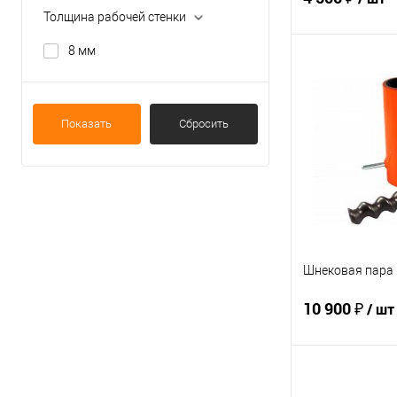
Толщина рабочей стенки
8 мм
В 
Купить в 1 кл
Показать
Сбросить
В избранное
Шнековая пара 
10 900 ₽
/ шт
В 