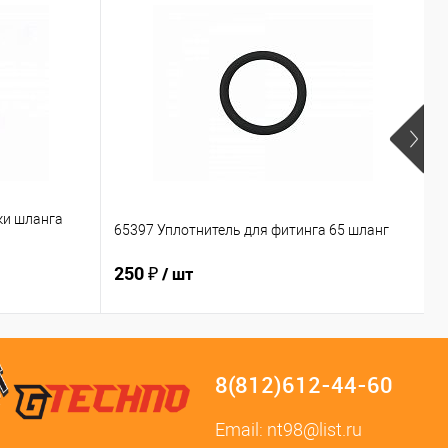
А
ки шланга
З
65397 Уплотнитель для фитинга 65 шланг
B
250 ₽
2
/ шт
8(812)612-44-60
Email:
nt98@list.ru