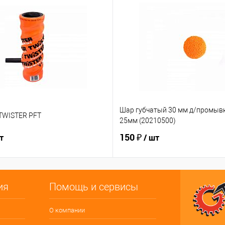
Шар губчатый 30 мм д/промыв
 TWISTER PFT
25мм (20210500)
150 ₽
т
/ шт
ия
Помощь и сервисы
О компании