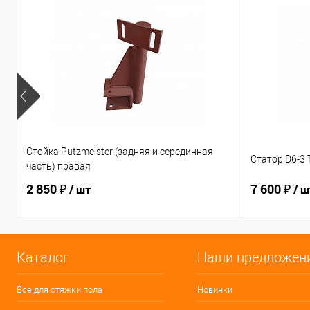
Стойка Putzmeister (задняя и серединная
Статор D6-3
часть) правая
2 850 ₽
7 600 ₽
/ шт
/ ш
Каталог
Наши предложен
Все для стяжки пола
Новинки