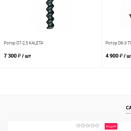
В избранное
В наличии
В избранно
Ротор D7-2,5 KALETA
Ротор D6-3 
7 300 ₽
4 900 ₽
/ шт
/ ш
В корзину
Купить в 1 клик
К сравнению
Купить в 1
В избранное
Под заказ
В избранно
С
Акция