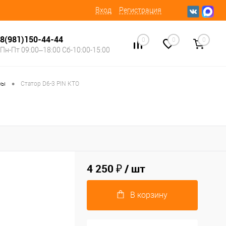
Вход
Регистрация
8(981)150-44-44
0
0
0
Пн-Пт 09:00–18:00 Сб-10:00-15:00
•
ры
Статор D6-3 PIN КТО
4 250 ₽
/ шт
В корзину