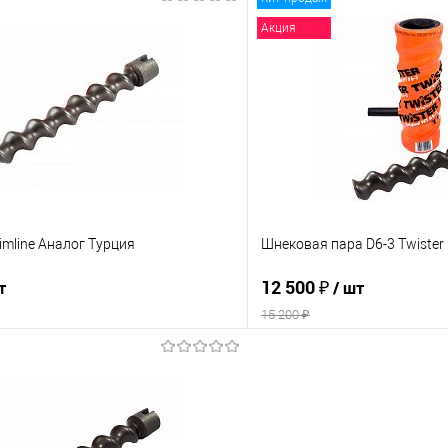
В корзину
В корз
Акция
 клик
К сравнению
Купить в 1 клик
е
Под заказ
В избранное
limline Аналог Турция
Шнековая пара D6-3 Twister
12 500 ₽
т
/ шт
15 200 ₽
В корзину
В корз
 клик
К сравнению
Купить в 1 клик