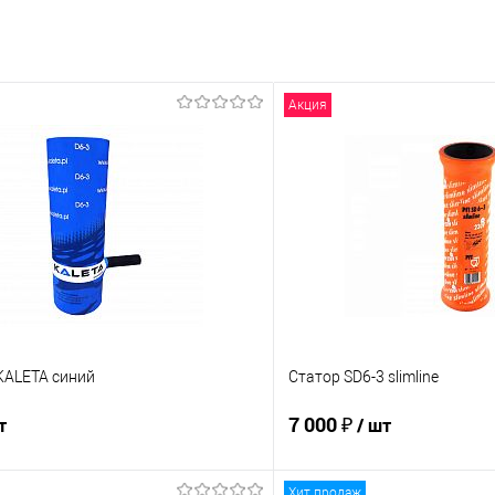
Акция
KALETA синий
Статор SD6-3 slimline
7 000 ₽
т
/ шт
Хит продаж