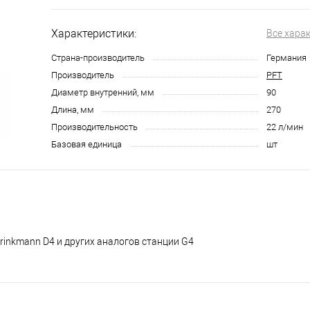
Характеристики:
Все хара
Страна-производитель
Германия
Производитель
PFT
Диаметр внутренний, мм
90
Длина, мм
270
Производительность
22 л/мин
Базовая единица
шт
rinkmann D4 и других аналогов станции G4