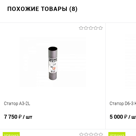
ПОХОЖИЕ ТОВАРЫ (8)
Купить в 1 клик
К сравнению
В избранное
Под заказ
Статор A3-2L
Статор D6-3 
7 750 ₽
5 000 ₽
/ шт
/ ш
Новинка
Новинка