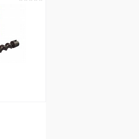
ину
К сравнению
В наличии
ину
К сравнению