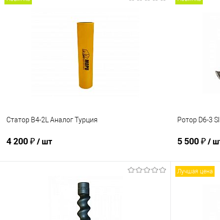
В корзину
Купить в 1 клик
К сравнению
Купить в 1
В избранное
В наличии
В избранно
Статор B4-2L Аналог Турция
Ротор D6-3 S
4 200 ₽
5 500 ₽
/ шт
/ ш
Лучшая цена
В корзину
Купить в 1 клик
К сравнению
Купить в 1