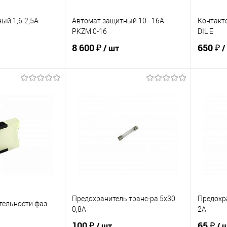
ый 1,6-2,5А
Автомат защитный 10 - 16А
Контакт
PKZM 0-16
DIL E
8 600 ₽
650 ₽
/ шт
/
корзину
В корзину
ик
К сравнению
Купить в 1 клик
К сравнению
Купит
В наличии
В избранное
В наличии
В изб
Предохранитель транс-ра 5х30
Предохра
тельности фаз
0,8А
2А
100 ₽
65 ₽
/ шт
/ 