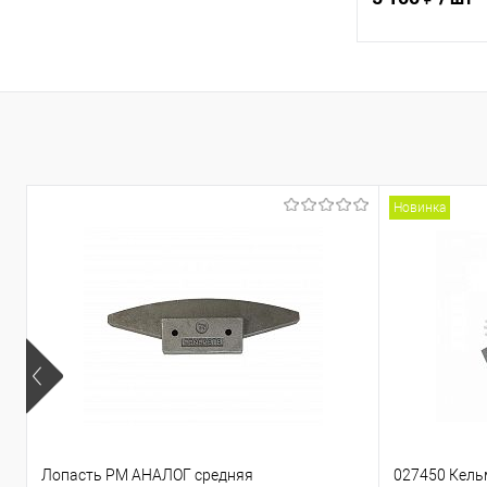
В 
Купить в 1 кл
В избранное
Новинка
Лопасть PM АНАЛОГ средняя
027450 Кель