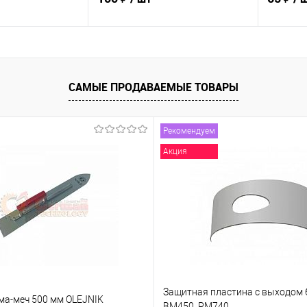
корзину
В корзину
САМЫЕ ПРОДАВАЕМЫЕ ТОВАРЫ
ик
К сравнению
Купить в 1 клик
К сравнению
Купит
Под заказ
В избранное
Под заказ
В изб
Рекомендуем
Акция
Защитная пластина с выходом 6
ма-меч 500 мм OLEJNIK
BM450, PM740