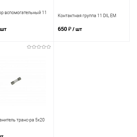
ор вспомогательный 11
Контактная группа 11 DIL EM
650 ₽
 шт
/ шт
В корзину
В корзину
ь в 1 клик
К сравнению
Купить в 1 клик
К сравнению
ранное
Под заказ
В избранное
В наличии
нитель транс-ра 5х20
шт