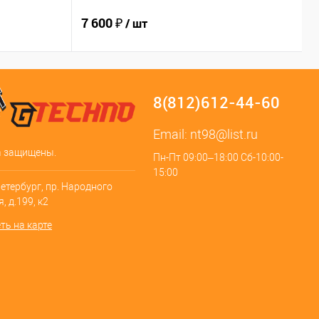
7 600 ₽
2
/ шт
8(812)612-44-60
Email:
nt98@list.ru
а защищены.
Пн-Пт 09:00–18:00 Сб-10:00-
15:00
Петербург, пр. Народного
, д.199, к2
ть на карте