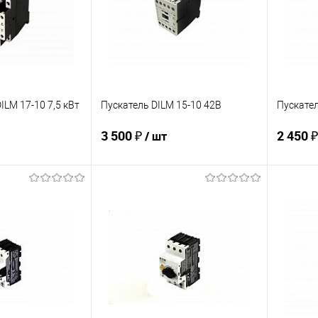
ILM 17-10 7,5 кВт
Пускатель DILM 15-10 42В
Пускател
3 500 ₽
2 450 
/ шт
корзину
В корзину
ик
К сравнению
Купить в 1 клик
К сравнению
Купит
В наличии
В избранное
Под заказ
В изб