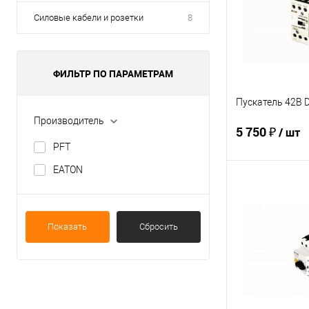
Силовые кабели и розетки
8
ФИЛЬТР ПО ПАРАМЕТРАМ
Пускатель 42В D
Производитель
5 750 ₽
/ шт
PFT
EATON
В 
Купить в 1 кл
Показать
Сбросить
В избранное