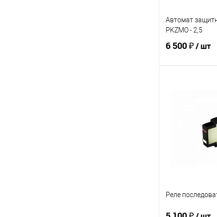
Автомат защитн
PKZMO - 2,5
6 500 ₽
/ шт
В 
Купить в 1 кл
В избранное
Реле последова
5 100 ₽
/ шт