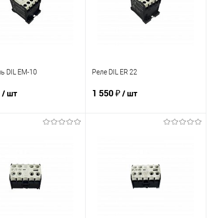
ь DIL EM-10
Реле DIL ER 22
₽
1 550 ₽
/ шт
/ шт
В корзину
В корзину
ь в 1 клик
К сравнению
Купить в 1 клик
К сравнению
ранное
Под заказ
В избранное
Под заказ