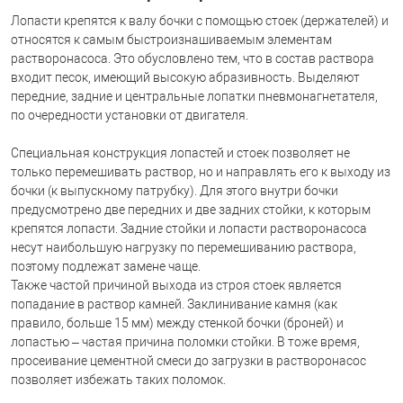
Лопасти крепятся к валу бочки с помощью стоек (держателей) и
относятся к самым быстроизнашиваемым элементам
растворонасоса. Это обусловлено тем, что в состав раствора
входит песок, имеющий высокую абразивность. Выделяют
передние, задние и центральные лопатки пневмонагнетателя,
по очередности установки от двигателя.
Специальная конструкция лопастей и стоек позволяет не
только перемешивать раствор, но и направлять его к выходу из
бочки (к выпускному патрубку). Для этого внутри бочки
предусмотрено две передних и две задних стойки, к которым
крепятся лопасти. Задние стойки и лопасти растворонасоса
несут наибольшую нагрузку по перемешиванию раствора,
поэтому подлежат замене чаще.
Также частой причиной выхода из строя стоек является
попадание в раствор камней. Заклинивание камня (как
правило, больше 15 мм) между стенкой бочки (броней) и
лопастью – частая причина поломки стойки. В тоже время,
просеивание цементной смеси до загрузки в растворонасос
позволяет избежать таких поломок.