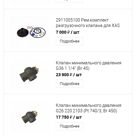
2911005100 Рем.комплект
разгрузочного клапана для XAS
Atlas Copco
7 000 ₽
/ шт
Подробнее
Клапан минимального давления
G36 1 1/4" (Br 45)
23 900 ₽
/ шт
Подробнее
Клапан минимального давления
G26 220.2103 (Pt 740/3, Br 450)
17 750 ₽
/ шт
Подробнее