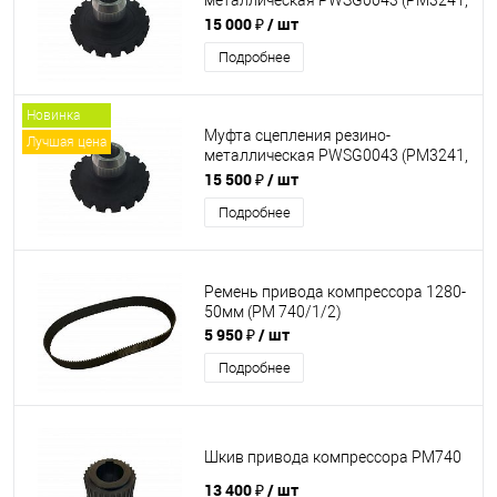
металлическая PWSG0043 (PM3241,
BM260-43)
15 000 ₽
/ шт
Подробнее
Новинка
Муфта сцепления резино-
Лучшая цена
металлическая PWSG0043 (PM3241,
BM260-43) АНАЛОГ
15 500 ₽
/ шт
Подробнее
Ремень привода компрессора 1280-
50мм (PM 740/1/2)
5 950 ₽
/ шт
Подробнее
Шкив привода компрессора PM740
13 400 ₽
/ шт