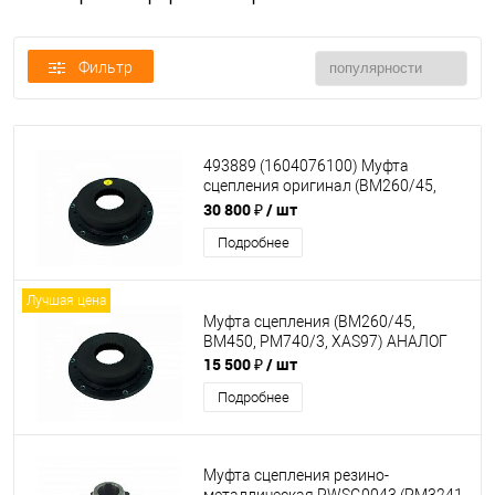
Фильтр
493889 (1604076100) Муфта
сцепления оригинал (BM260/45,
BM450, PM740/3, XAS97)
30 800 ₽
/ шт
Подробнее
Лучшая цена
Муфта сцепления (BM260/45,
BM450, PM740/3, XAS97) АНАЛОГ
15 500 ₽
/ шт
Подробнее
Муфта сцепления резино-