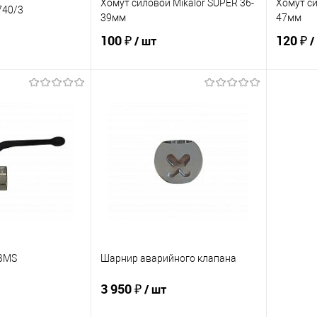
Хомут силовой Mikalor SUPER 36-
Хомут си
740/3
39мм
47мм
100 ₽
120 ₽
/ шт
/
корзину
В корзину
ик
К сравнению
Купить в 1 клик
К сравнению
Купит
В наличии
В избранное
В наличии
В изб
BMS
Шарнир аварийного клапана
3 950 ₽
/ шт