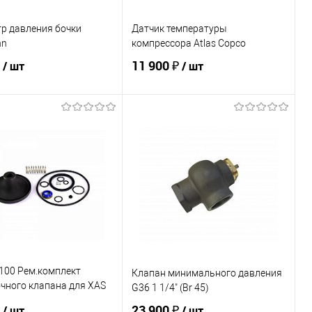
р давления бочки
Датчик температуры
nn
компрессора Atlas Copco
₽
11 900 ₽
/ шт
/ шт
В корзину
В корзину
ь в 1 клик
К сравнению
Купить в 1 клик
К сравнению
ранное
В наличии
В избранное
В наличии
100 Рем.комплект
Клапан минимального давления
чного клапана для XAS
G36 1 1/4" (Br 45)
pco
₽
23 900 ₽
/ шт
/ шт