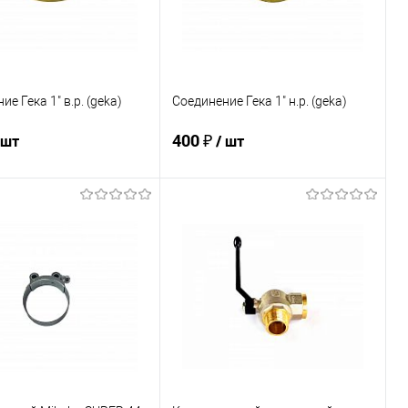
е Гека 1" в.р. (geka)
Соединение Гека 1" н.р. (geka)
400 ₽
 шт
/ шт
В корзину
В корзину
ь в 1 клик
К сравнению
Купить в 1 клик
К сравнению
ранное
В наличии
В избранное
В наличии