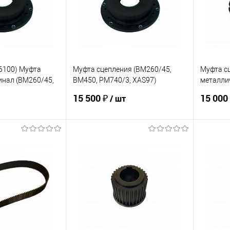
6100) Муфта
Муфта сцепления (BM260/45,
Муфта сц
инал (BM260/45,
BM450, PM740/3, XAS97)
металли
, XAS97)
АНАЛОГ
(PM3241
15 500 ₽
15 000
/ шт
корзину
В корзину
ик
К сравнению
Купить в 1 клик
К сравнению
Купит
Под заказ
В избранное
В наличии
В изб