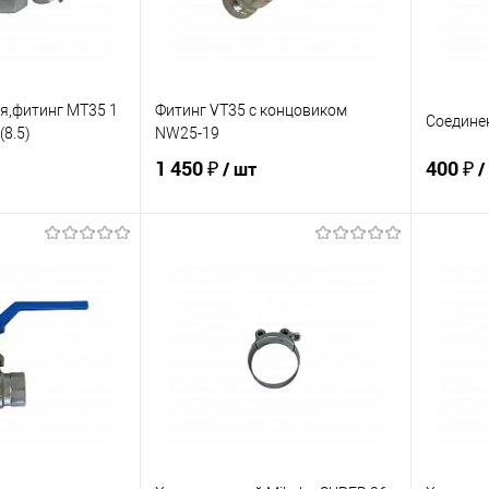
я,фитинг MT35 1
Фитинг VT35 с концовиком
Соединени
(8.5)
NW25-19
1 450 ₽
400 ₽
/ шт
/
корзину
В корзину
ик
К сравнению
Купить в 1 клик
К сравнению
Купит
В наличии
В избранное
В наличии
В изб