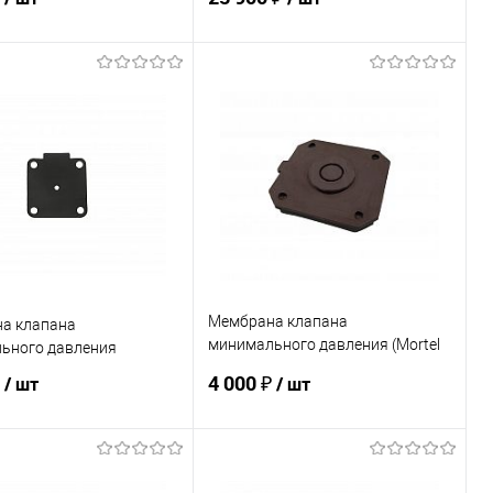
В корзину
В корзину
ь в 1 клик
К сравнению
Купить в 1 клик
К сравнению
ранное
Под заказ
В избранное
В наличии
Мембрана клапана
а клапана
минимального давления (Mortel
ьного давления
Meister)
₽
4 000 ₽
/ шт
/ шт
В корзину
В корзину