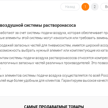
Назад
1
2
В
корзину
В корзину
ик
К сравнению
Купить в 1 клик
К сравнению
 воздушной системы растворонасоса
В наличии
В избранное
В наличии
аботают за счет системы подачи воздуха, которая обеспечивает п
ые элементы этой системы могут износиться или требовать замены
одажей запасных частей для пневмосистем, имеется широкий ассорт
возможность выбрать нужный элемент или комплектующие из ката
нтам системы подачи воздуха растворонасосов относятся компресс
алогичных запасных частей различных производителей. Это позво
.
ых элементов системы подачи воздуха осуществляется по всей Росс
лей еще более удобным для клиентов. Гарантируем высокое качест
САМЫЕ ПРОДАВАЕМЫЕ ТОВАРЫ