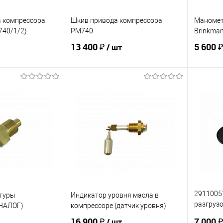
а компрессора
Шкив привода компрессора
Маномет
740/1/2)
PM740
Brinkma
13 400 ₽
5 600 
/ шт
корзину
В корзину
ик
К сравнению
Купить в 1 клик
К сравнению
Купит
В наличии
В избранное
Под заказ
В изб
2911005
атуры
Индикатор уровня масла в
разгрузо
АНАЛОГ)
компрессоре (датчик уровня)
Atlas Co
16 900 ₽
7 000 
/ шт