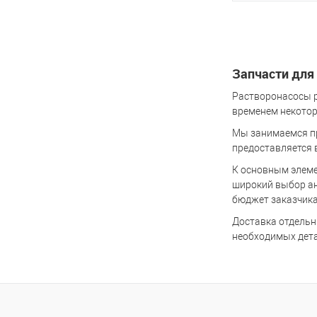
В 
Купить в 1 кл
Запчасти для
В избранное
Растворонасосы р
временем некотор
Мы занимаемся пр
предоставляется 
К основным элеме
широкий выбор ан
бюджет заказчика
Доставка отдельн
необходимых дета