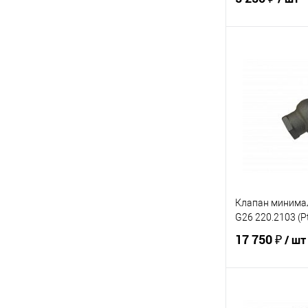
В 
Купить в 1 кл
В избранное
Клапан минима
G26 220.2103 (Pt
17 750 ₽
/ шт
В 