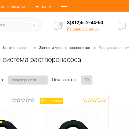
 информация
Новости
8(812)612-44-60
Заказать звонок
•
•
Каталог товаров
Запчасти для растворонасосов
Воздушная систем
 система растворонасоса
о:
Показать по:
Лучшая цена