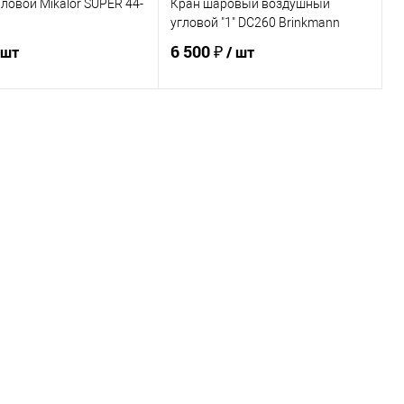
ловой Mikalor SUPER 44-
Кран шаровый воздушный
угловой "1" DC260 Brinkmann
6 500 ₽
 шт
/ шт
В корзину
В корзину
ь в 1 клик
К сравнению
Купить в 1 клик
К сравнению
ранное
В наличии
В избранное
Под заказ