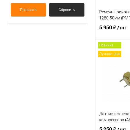
Показать
Сбросить
Ремень привод
1280-50мм (PM 
5 950 ₽
/ шт
Новинка
В 
Лучшая цена
Купить в 1 кл
В избранное
Датчик темпер
компрессора (
5 250 ₽
/ шт