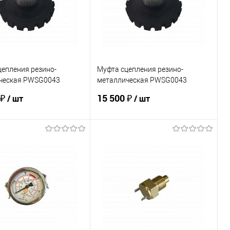
епления резино-
Муфта сцепления резино-
ческая PWSG0043
металлическая PWSG0043
, BM260-43)
(PM3241, BM260-43) АНАЛОГ
 ₽
15 500 ₽
/ шт
/ шт
В корзину
В корзину
ь в 1 клик
К сравнению
Купить в 1 клик
К сравнению
ранное
Под заказ
В избранное
В наличии