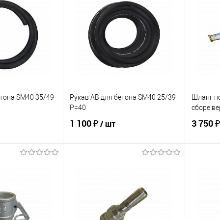
ик
К сравнению
Купить в 1 клик
К сравнению
Купит
В наличии
В избранное
В наличии
В изб
етона SM40 35/49
Рукав АВ для бетона SM40 25/39
Шланг п
Р=40
сборе ве
1 100 ₽
3 750 
/ шт
корзину
В корзину
ик
К сравнению
Купить в 1 клик
К сравнению
Купит
В наличии
В избранное
Под заказ
В изб