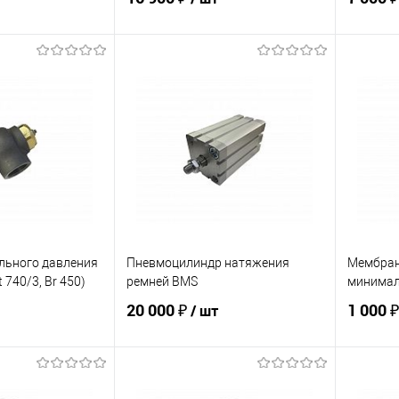
корзину
В корзину
ик
К сравнению
Купить в 1 клик
К сравнению
Купит
Под заказ
В избранное
В наличии
В изб
льного давления
Пневмоцилиндр натяжения
Мембран
 740/3, Br 450)
ремней BMS
минимал
20 000 ₽
1 000 
/ шт
корзину
В корзину