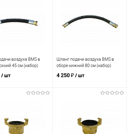
ь в 1 клик
К сравнению
Купить в 1 клик
К сравнению
ранное
В наличии
В избранное
Под заказ
одачи воздуха BMS в
Шланг подачи воздуха BMS в
рхний 45 см (набор)
сборе нижний 80 см (набор)
₽
4 250 ₽
/ шт
/ шт
В корзину
В корзину
ь в 1 клик
К сравнению
Купить в 1 клик
К сравнению
ранное
Под заказ
В избранное
Под заказ