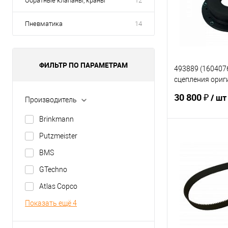
Обратные клапаны, краны
12
Пневматика
14
ФИЛЬТР ПО ПАРАМЕТРАМ
493889 (160407
сцепления ориг
BM450, PM740/3
30 800 ₽
/ шт
Производитель
Brinkmann
Putzmeister
В 
BMS
Купить в 1 кл
GTechno
В избранное
Atlas Copco
Показать ещё 4