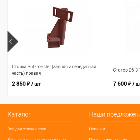
Стойка Putzmeister (задняя и серединная
Статор D6-3
часть) правая
2 850 ₽
7 600 ₽
/ шт
/ ш
Каталог
Наши предложен
Все для стяжки пола
Новинки
Запчасти для растворонасосов
Популярные товары