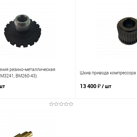
В корзину
В корз
 клик
К сравнению
Купить в 1 клик
е
В наличии
В избранное
ения резино-металлическая
Шкив привода компрессора
M3241, BM260-43)
13 400 ₽
 шт
/ шт
В корзину
В корз
 клик
К сравнению
Купить в 1 клик