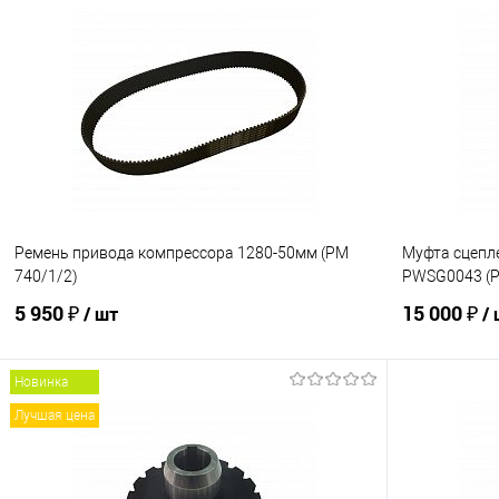
В корзину
Купить в 1 клик
К сравнению
Купить в 1
В избранное
В наличии
В избранно
Ремень привода компрессора 1280-50мм (PM
Муфта сцепл
740/1/2)
PWSG0043 (P
5 950 ₽
15 000 ₽
/ шт
/
Новинка
В корзину
Лучшая цена
Купить в 1 клик
К сравнению
Купить в 1