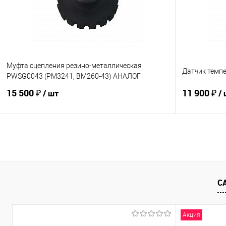
В избранное
В наличии
В избранно
Муфта сцепления резино-металлическая
Датчик темпе
PWSG0043 (PM3241, BM260-43) АНАЛОГ
15 500 ₽
11 900 ₽
/ шт
/
В корзину
Купить в 1 клик
К сравнению
Купить в 1
В избранное
В наличии
В избранно
С
Акция