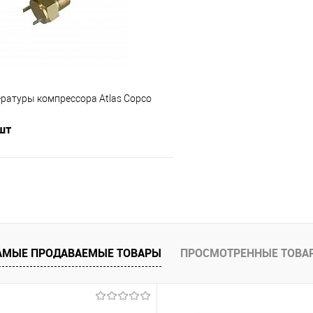
е
Под заказ
В избранное
ратуры компрессора Atlas Copco
 шт
В корзину
 клик
К сравнению
е
В наличии
АМЫЕ ПРОДАВАЕМЫЕ ТОВАРЫ
ПРОСМОТРЕННЫЕ ТОВА