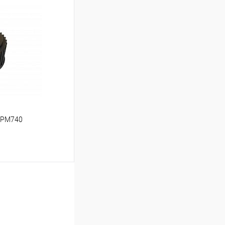
ину
К сравнению
В наличии
 PM740
ину
К сравнению