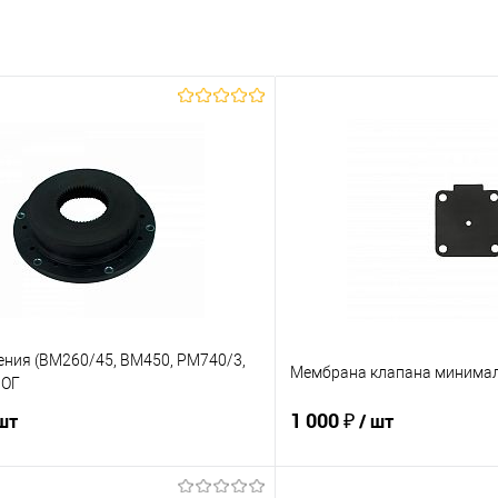
ения (BM260/45, BM450, PM740/3,
Мембрана клапана минимал
ЛОГ
1 000 ₽
 шт
/ шт