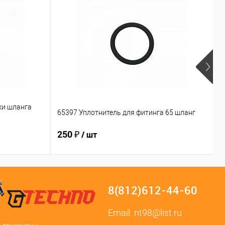
А
ки шланга
З
65397 Уплотнитель для фитинга 65 шланг
B
250 ₽
2
/ шт
8(812)612-44-60
Email:
nt98@list.ru