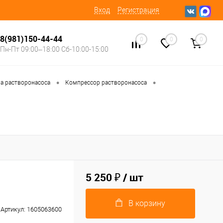
Вход
Регистрация
8(981)150-44-44
0
0
0
Пн-Пт 09:00–18:00 Сб-10:00-15:00
•
•
а растворонасоса
Компрессор растворонасоса
5 250 ₽
/ шт
В корзину
Артикул:
1605063600