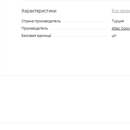
Характеристики:
Все хара
Страна-производитель
Турция
Производитель
Atlas Copc
Базовая единица
шт
я