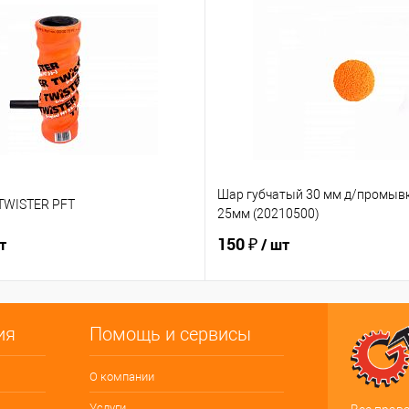
Шар губчатый 30 мм д/промыв
 TWISTER PFT
25мм (20210500)
150 ₽
т
/ шт
ия
Помощь и сервисы
О компании
Услуги