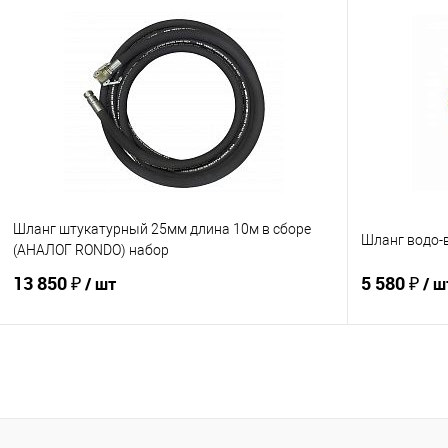
В корзину
Купить в 1 клик
К сравнению
Купить в 1
В избранное
Под заказ
В избранно
Шланг штукатурный 25мм длина 10м в сборе
Шланг водо-
(АНАЛОГ RONDO) набор
13 850 ₽
5 580 ₽
/ шт
/ ш
В корзину
Купить в 1 клик
К сравнению
Купить в 1