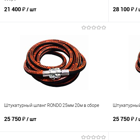
21 400 ₽
28 100 ₽
/ шт
/
В корзину
Купить в 1 клик
К сравнению
Купить в 1
В избранное
Под заказ
В избранно
Штукатурный шланг RONDO 25мм 20м в сборе
Штукатурный
25 750 ₽
25 750 ₽
/ шт
/