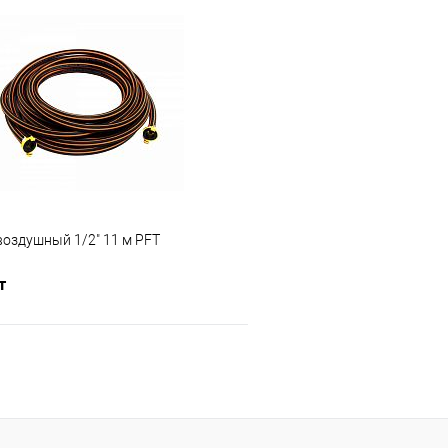
В корзину
В корз
 клик
К сравнению
Купить в 1 клик
е
Под заказ
В избранное
воздушный 1/2" 11 м PFT
т
В корзину
 клик
К сравнению