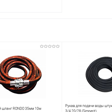
В корзину
 клик
К сравнению
е
В наличии
Рукав для подачи воды шту
 шланг RONDO 35мм 10м
3/4 20/28 (Simperit)