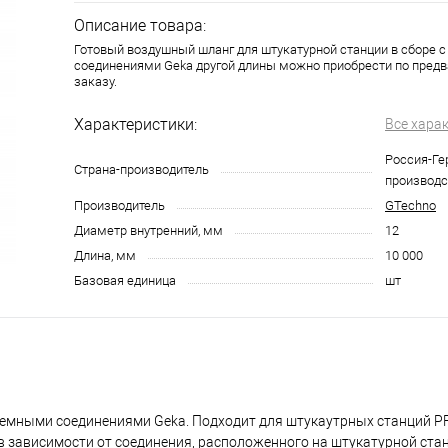
Описание товара:
Готовый воздушный шланг для штукатурной станции в сборе
соединениями Geka другой длины можно приобрести по пред
заказу.
Характеристики:
Все хара
Россия-Ге
Страна-производитель
производс
Производитель
GTechno
Диаметр внутренний, мм
12
Длина, мм
10 000
Базовая единица
шт
емными соединениями Geka. Подходит для штукаутрных станций PF
в зависимости от соединения, расположенного на штукатурной ста