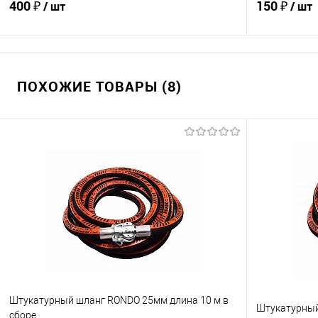
400 ₽
150 ₽
/ шт
/ шт
В корзину
ПОХОЖИЕ ТОВАРЫ (8)
Купить в 1 клик
К сравнению
Купить в 1
В избранное
В наличии
В избранно
Штукатурный шланг RONDO 25мм длина 10 м в
Штукатурный
сборе