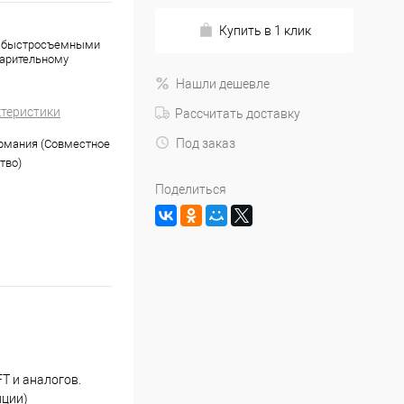
Купить в 1 клик
 с быстросъемными
варительному
Нашли дешевле
ктеристики
Рассчитать доставку
Под заказ
рмания (Совместное
тво)
Поделиться
T и аналогов.
нции)