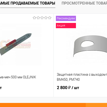
е
Под заказ
АМЫЕ ПРОДАВАЕМЫЕ ТОВАРЫ
ПРОСМОТРЕННЫЕ ТОВА
Рекомендуем
Акция
Защитная пластина с выходом 6
ма-меч 500 мм OLEJNIK
BM450, PM740
2 800 ₽
т
/ шт