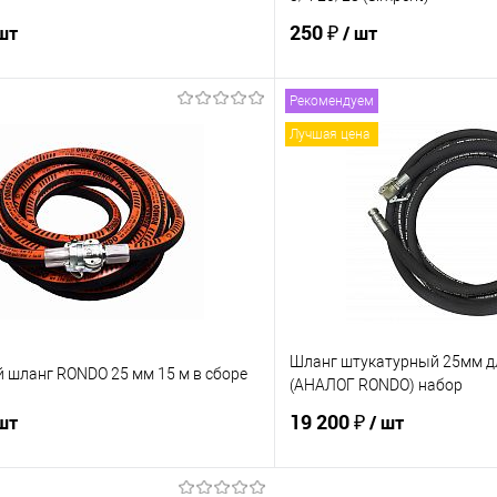
250 ₽
 шт
/ шт
Рекомендуем
В корзину
В корз
Лучшая цена
 клик
К сравнению
Купить в 1 клик
е
Под заказ
В избранное
Шланг штукатурный 25мм дл
 шланг RONDO 25 мм 15 м в сборе
(АНАЛОГ RONDO) набор
19 200 ₽
 шт
/ шт