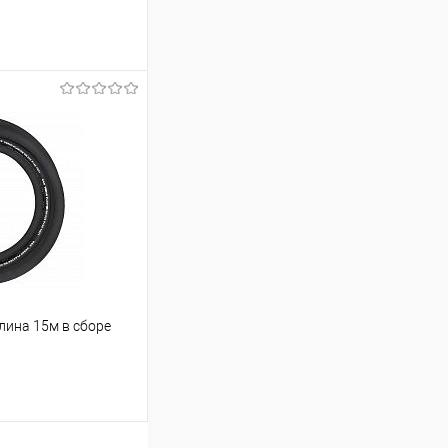
ину
К сравнению
Под заказ
ина 15м в сборе