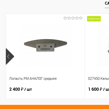
В избранное
Под заказ
В избранно
С
Новинка
Лопасть PM АНАЛОГ средняя
027450 Кель
2 400 ₽
1 600 ₽
/ шт
/ ш