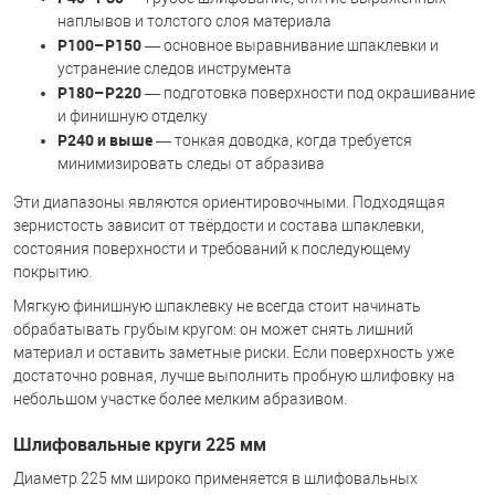
наплывов и толстого слоя материала
P100–P150
— основное выравнивание шпаклевки и
устранение следов инструмента
P180–P220
— подготовка поверхности под окрашивание
и финишную отделку
P240 и выше
— тонкая доводка, когда требуется
минимизировать следы от абразива
Эти диапазоны являются ориентировочными. Подходящая
зернистость зависит от твёрдости и состава шпаклевки,
состояния поверхности и требований к последующему
покрытию.
Мягкую финишную шпаклевку не всегда стоит начинать
обрабатывать грубым кругом: он может снять лишний
материал и оставить заметные риски. Если поверхность уже
достаточно ровная, лучше выполнить пробную шлифовку на
небольшом участке более мелким абразивом.
Шлифовальные круги 225 мм
Диаметр 225 мм широко применяется в шлифовальных