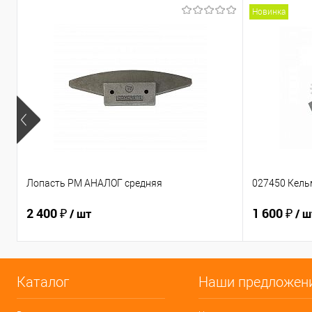
Новинка
Лопасть PM АНАЛОГ средняя
027450 Кель
2 400 ₽
1 600 ₽
/ шт
/ ш
Каталог
Наши предложен