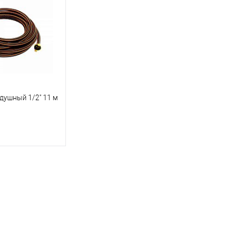
ик
К сравнению
Купить в 1 клик
К сравнению
Купит
Под заказ
В избранное
Под заказ
В изб
душный 1/2" 11 м
корзину
ик
К сравнению
Под заказ