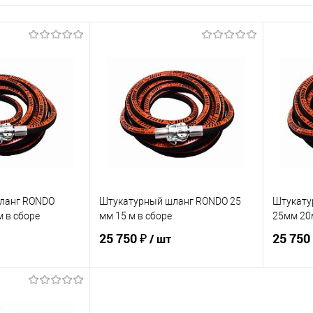
ланг RONDO
Штукатурный шланг RONDO 25
Штукату
м в сборе
мм 15 м в сборе
25мм 20м
25 750 ₽
25 750
/ шт
корзину
В корзину