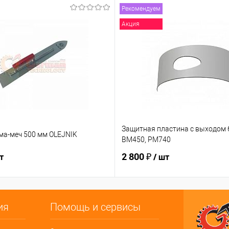
Рекомендуем
Акция
Защитная пластина с выходом 6
ма-меч 500 мм OLEJNIK
BM450, PM740
2 800 ₽
т
/ шт
ия
Помощь и сервисы