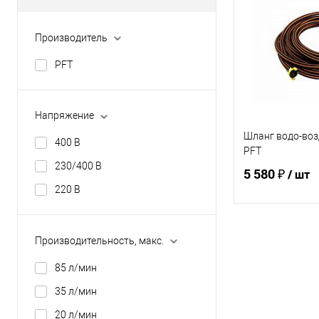
Купить в 1 кл
Производитель
В избранное
PFT
Напряжение
Шланг водо-воз
400 В
PFT
230/400 В
5 580 ₽
/ шт
220 В
В 
Производительность, макс.
85 л/мин
Купить в 1 кл
35 л/мин
В избранное
20 л/мин