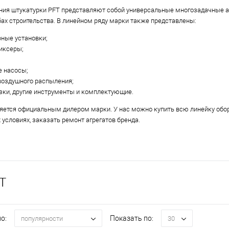
ния штукатурки PFT представляют собой универсальные многозадачные а
х строительства. В линейном ряду марки также представлены:
ные установки;
иксеры;
е насосы;
оздушного распыления;
зки, другие инструменты и комплектующие.
ется официальным дилером марки. У нас можно купить всю линейку обору
 условиях, заказать ремонт агрегатов бренда.
T
о:
Показать по:
популярности
30