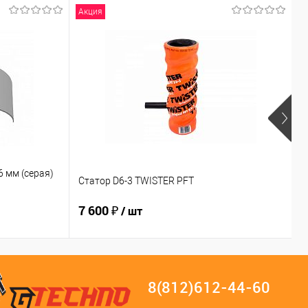
Акция
 мм (серая)
Статор D6-3 TWISTER PFT
6
7 600 ₽
2
/ шт
8(812)612-44-60