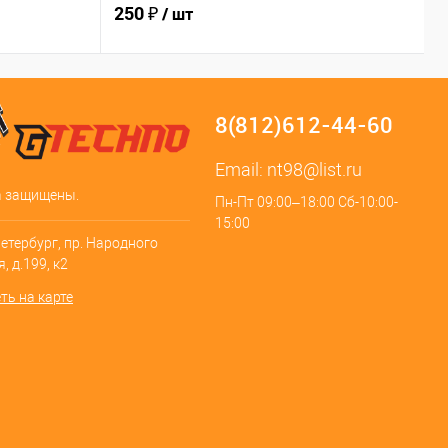
250 ₽
2
/ шт
8(812)612-44-60
Email:
nt98@list.ru
а защищены.
Пн-Пт 09:00–18:00 Сб-10:00-
15:00
Петербург, пр. Народного
, д.199, к2
ть на карте