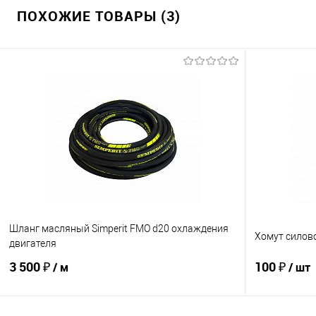
ПОХОЖИЕ ТОВАРЫ (3)
Шланг масляный Simperit FMO d20 охлаждения
Хомут силово
двигателя
3 500 ₽
100 ₽
/ м
/ шт