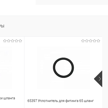
ину
К сравнению
В наличии
РЫ
Р
А
ки шланга
З
65397 Уплотнитель для фитинга 65 шланг
B