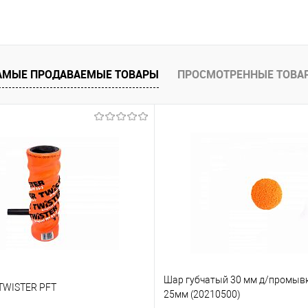
В корзину
В корз
 клик
К сравнению
Купить в 1 клик
е
В наличии
В избранное
АМЫЕ ПРОДАВАЕМЫЕ ТОВАРЫ
ПРОСМОТРЕННЫЕ ТОВА
Шар губчатый 30 мм д/промыв
 TWISTER PFT
25мм (20210500)