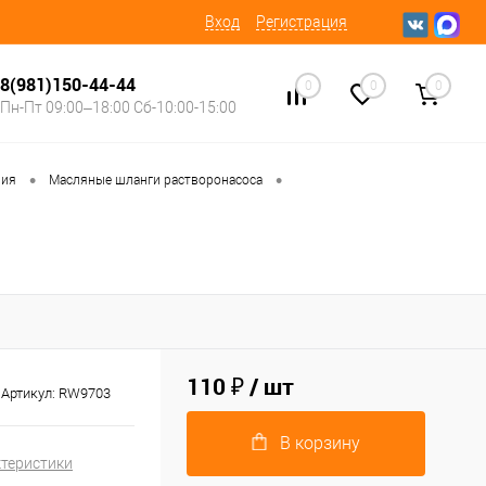
Вход
Регистрация
8(981)150-44-44
0
0
0
Пн-Пт 09:00–18:00 Сб-10:00-15:00
•
•
ния
Масляные шланги растворонасоса
110 ₽
/ шт
Артикул:
RW9703
В корзину
ктеристики