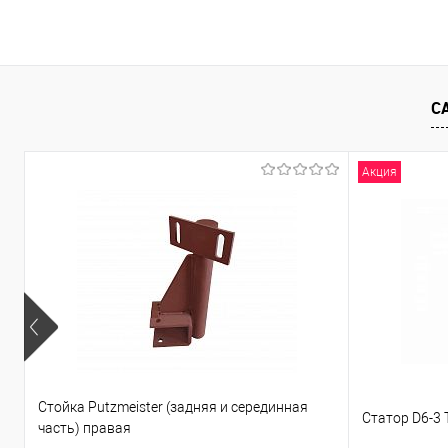
В корзину
Купить в 1 клик
К сравнению
Купить в 1
В избранное
В наличии
В избранно
С
Акция
Стойка Putzmeister (задняя и серединная
Статор D6-3
часть) правая