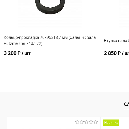
В избранное
В наличии
В избранно
Кольцо-прокладка 70х95х18,7 мм (Сальник вала
Втулка вала 
Putzmeister 740/1/2)
3 200 ₽
2 850 ₽
/ шт
/ ш
В корзину
Купить в 1 клик
К сравнению
Купить в 1
В избранное
В наличии
В избранно
С
Новинка