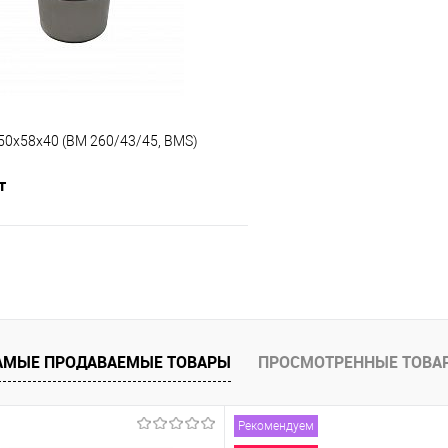
е
В наличии
В избранное
50х58х40 (BM 260/43/45, BMS)
т
В корзину
 клик
К сравнению
е
В наличии
АМЫЕ ПРОДАВАЕМЫЕ ТОВАРЫ
ПРОСМОТРЕННЫЕ ТОВА
Рекомендуем