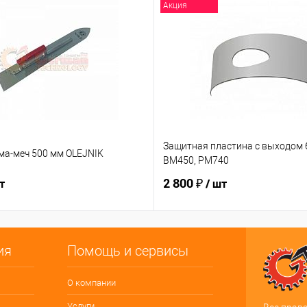
Акция
Защитная пластина с выходом 6
ма-меч 500 мм OLEJNIK
BM450, PM740
2 800 ₽
т
/ шт
ия
Помощь и сервисы
О компании
Услуги