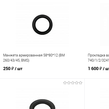
В корзину
Купить в 1 клик
К сравнению
Купить в 1
В избранное
В наличии
В избранно
Манжета армированная 58*80*12 (BM
Прокладка в
260/43/45, BMS)
740/1/2/324
250 ₽
1 600 ₽
/ шт
/ ш
В корзину
Купить в 1 клик
К сравнению
Купить в 1