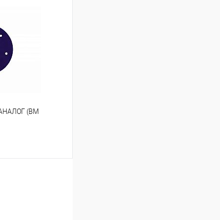
ь цену
К сравнению
Под заказ
 АНАЛОГ (BM
ину
К сравнению