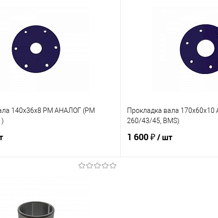
Запросит
В корзину
Купить в 1 клик
 клик
К сравнению
В избранное
е
В наличии
ала 140х36х8 РМ АНАЛОГ (PM
Прокладка вала 170х60х10
1)
260/43/45, BMS)
1 600 ₽
т
/ шт
В корзину
В корз
 клик
К сравнению
Купить в 1 клик