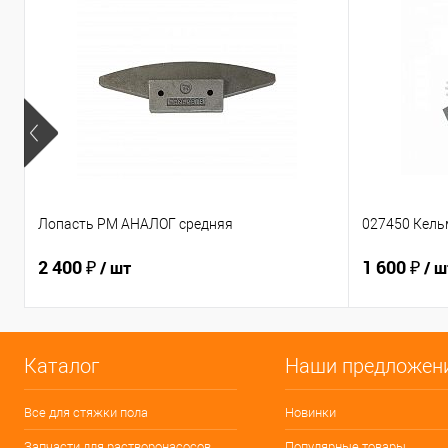
Лопасть PM АНАЛОГ средняя
027450 Кель
2 400 ₽
1 600 ₽
/ шт
/ ш
Каталог
Наши предложен
Все для стяжки пола
Новинки
Запчасти для растворонасосов
Популярные товары