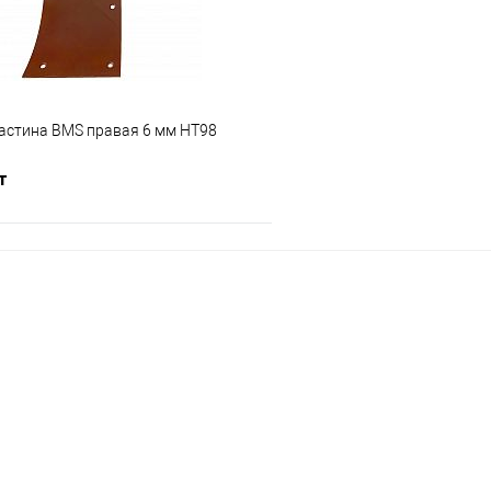
астина BMS правая 6 мм НТ98
т
В корзину
 клик
К сравнению
е
В наличии