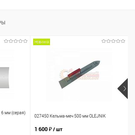
РЫ
Новинка
Р
А
6 мм (серая)
З
027450 Кельма-меч 500 мм OLEJNIK
B
1 600 ₽
2
/ шт