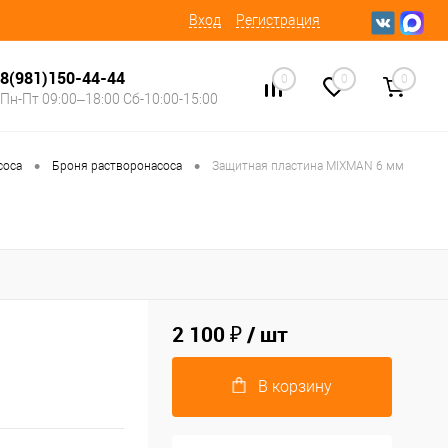
Вход
Регистрация
8(981)150-44-44
0
0
0
Пн-Пт 09:00–18:00 Сб-10:00-15:00
•
•
соса
Броня растворонасоса
Защитная пластина MIXMAN 6 мм
2 100 ₽
/ шт
В корзину