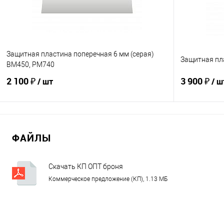
Защитная пластина поперечная 6 мм (серая)
Защитная пл
BM450, PM740
2 100 ₽
3 900 ₽
/ шт
/ ш
В корзину
ФАЙЛЫ
Купить в 1 клик
К сравнению
Купить в 1
В избранное
В наличии
В избранно
Скачать КП ОПТ броня
растворонасоса.pdf
Коммерческое предложение (КП), 1.13 МБ