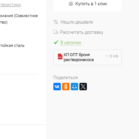
Купить в 1 клик
ктеристики
рмания (Совместное
Нашли дешевле
тво)
Рассчитать доставку
В наличии
тойкая сталь
КП ОПТ броня
1.13 МБ
растворонасоса
Поделиться