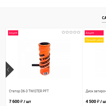
С
Акция
Акция
Лучшая цена
Статор D6-3 TWISTER PFT
Диск затиро
7 600 ₽
4 500 ₽
/ шт
/ ш