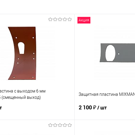
Акция
астина с выходом 6 мм
Защитная пластина MIXMAN
 (смещенный выход)
2 100 ₽
т
/ шт
В корзину
В корз