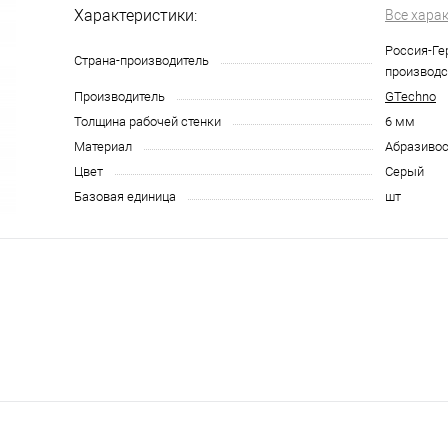
Характеристики:
Все хара
Россия-Ге
Страна-производитель
производс
Производитель
GTechno
Толщина рабочей стенки
6 мм
Материал
Абразивос
Цвет
Серый
Базовая единица
шт