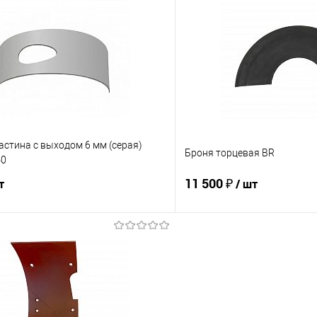
 клик
К сравнению
Купить в 1 клик
е
В наличии
В избранное
стина с выходом 6 мм (серая)
Броня торцевая BR
40
11 500 ₽
т
/ шт
В корзину
В корз
 клик
К сравнению
Купить в 1 клик
е
В наличии
В избранное