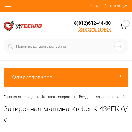
Вход
Регистрация
8(812)612-44-60
0
Заказать звонок
Каталог товаров
•
•
•
Главная страница
Каталог товаров
Все для стяжки пола
Затир
Затирочная машина Kreber K 436ЕК б/
у