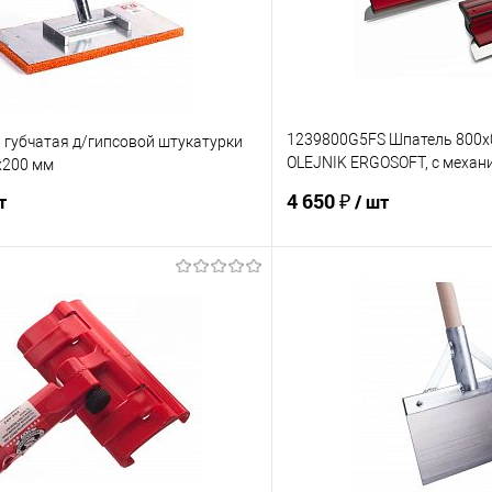
1239800G5FS Шпатель 800х0
 губчатая д/гипсовой штукатурки
OLEJNIK ERGOSOFT, с механ
х200 мм
рабочей части
4 650 ₽
т
/ шт
В корзину
В корз
 клик
К сравнению
Купить в 1 клик
е
Под заказ
В избранное