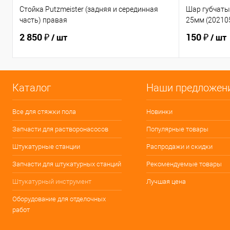
Стойка Putzmeister (задняя и серединная
Шар губчаты
часть) правая
25мм (20210
2 850 ₽
150 ₽
/ шт
/ шт
Каталог
Наши предложен
Все для стяжки пола
Новинки
Запчасти для растворонасосов
Популярные товары
Штукатурные станции
Распродажи и скидки
Запчасти для штукатурных станций
Рекомендуемые товары
Штукатурный инструмент
Лучшая цена
Оборудование для отделочных
работ