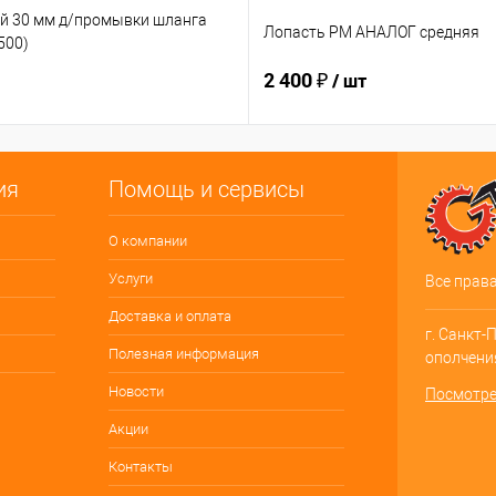
й 30 мм д/промывки шланга
Лопасть PM АНАЛОГ средняя
500)
2 400 ₽
/ шт
ия
Помощь и сервисы
О компании
Услуги
Все прав
Доставка и оплата
г. Санкт-
Полезная информация
ополчения
Новости
Посмотре
Акции
Контакты