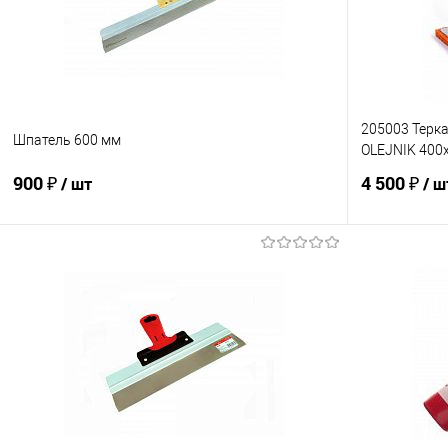
205003 Терка
Шпатель 600 мм
OLEJNIK 400
900 ₽
4 500 ₽
/ шт
/ ш
В корзину
Купить в 1 клик
К сравнению
Купить в 1
В избранное
В наличии
В избранно