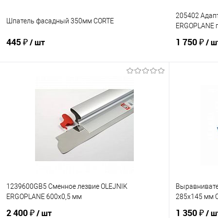
205402 Адап
Шпатель фасадный 350мм CORTE
ERGOPLANE п
445 ₽
1 750 ₽
/ шт
/ ш
В корзину
Купить в 1 клик
К сравнению
Купить в 1
В избранное
Под заказ
В избранно
1239600GB5 Сменное лезвие OLEJNIK
Выравнивате
ERGOPLANE 600х0,5 мм
285х145 мм 
2 400 ₽
1 350 ₽
/ шт
/ ш