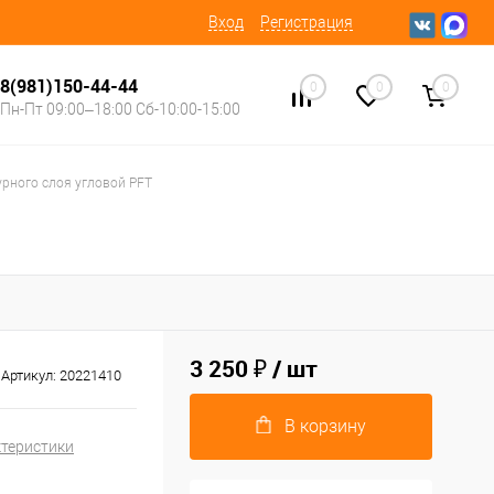
Вход
Регистрация
8(981)150-44-44
0
0
0
Пн-Пт 09:00–18:00 Сб-10:00-15:00
рного слоя угловой PFT
3 250 ₽
/ шт
Артикул:
20221410
В корзину
ктеристики