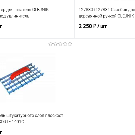
тер для шпателя OLEJNIK
127830+127831 Скребок для
од удлинитель
деревянной ручкой OLEJNIK
2 250 ₽
т
/ шт
В корзину
В корз
 клик
К сравнению
Купить в 1 клик
е
В наличии
В избранное
ль штукатурного слоя плоскост
CORTE 1401C
т