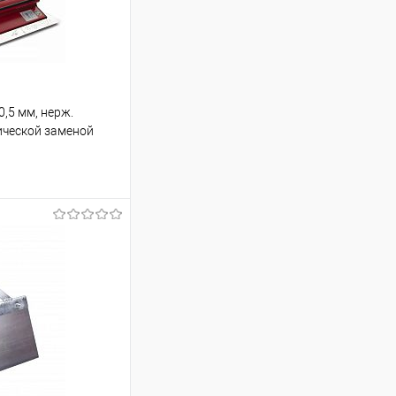
,5 мм, нерж.
ической заменой
ину
К сравнению
В наличии