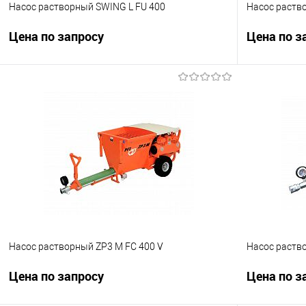
Насос растворный SWING L FU 400
Насос раств
Цена по запросу
Цена по з
Запросить цену
Купить в 1 клик
К сравнению
Купить в 1
В избранное
Под заказ
В избранно
Насос растворный ZP3 M FC 400 V
Насос раств
Цена по запросу
Цена по з