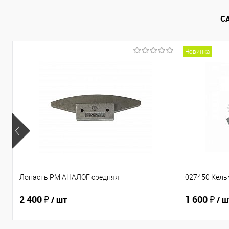
В избранное
Под заказ
В избранно
С
Новинка
Лопасть PM АНАЛОГ средняя
027450 Кель
2 400 ₽
1 600 ₽
/ шт
/ ш