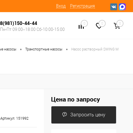
Вход
Регистрация
8(981)150-44-44
0
0
0
Пн-Пт 09:00–18:00 Сб-10:00-15:00
•
•
ые насосы
Транспортные насосы
Насос растворный SWING M
Цена по запросу
Запросить цену
Артикул:
151992