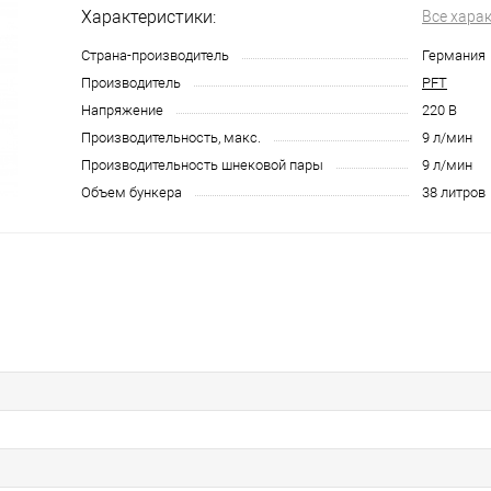
Характеристики:
Все хара
Страна-производитель
Германия
Производитель
PFT
Напряжение
220 В
Производительность, макс.
9 л/мин
Производительность шнековой пары
9 л/мин
Объем бункера
38 литров