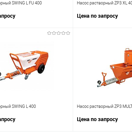
орный SWING L FU 400
Насос растворный ZP3 XL 4
апросу
Цена по запросу
Запросить цену
Запросит
 клик
К сравнению
Купить в 1 клик
е
Под заказ
В избранное
орный SWING L 400
Насос растворный ZP3 MULT
апросу
Цена по запросу