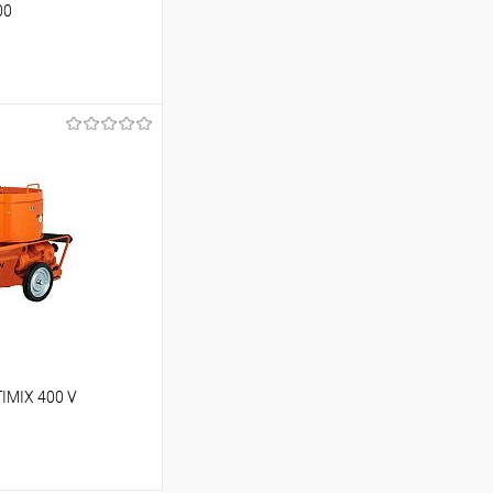
00
ь цену
К сравнению
Под заказ
IMIX 400 V