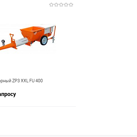
Запросить цену
Запросит
 клик
К сравнению
Купить в 1 клик
е
Под заказ
В избранное
орный ZP3 XXL FU 400
апросу
Запросить цену
 клик
К сравнению