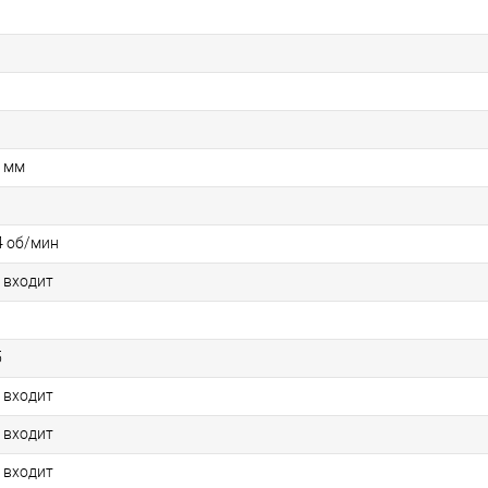
 мм
04 об/мин
 входит
5
 входит
 входит
 входит