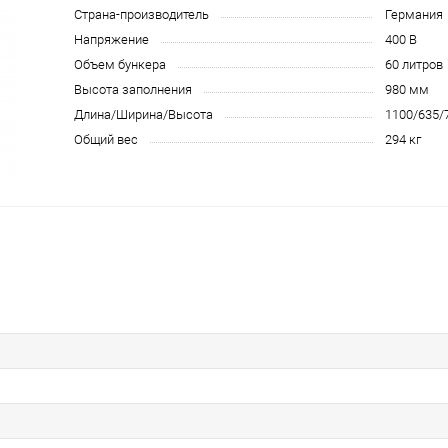
Страна-производитель
Германия
Напряжение
400 В
Объем бункера
60 литров
Высота заполнения
980 мм
Длина/Ширина/Высота
1100/635/
Общий вес
294 кг