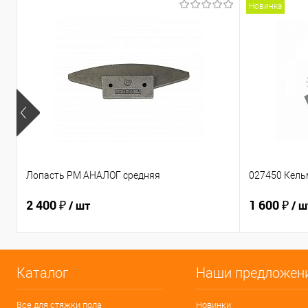
Новинка
Лопасть PM АНАЛОГ средняя
027450 Кель
2 400 ₽
1 600 ₽
/ шт
/ ш
Каталог
Наши предложен
Все для стяжки пола
Новинки