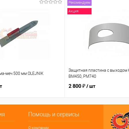
Рекомендуем
Акция
Защитная пластина с выходом 6
ма-меч 500 мм OLEJNIK
BM450, PM740
2 800 ₽
т
/ шт
ия
Помощь и сервисы
О компании