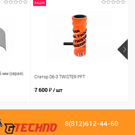
Акция
 мм (серая)
Статор D6-3 TWISTER PFT
6
7 600 ₽
2
/ шт
8(812)612-44-60