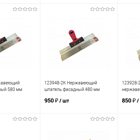
корзину
В корзину
ик
К сравнению
Купить в 1 клик
К сравнению
Купит
В наличии
В избранное
В наличии
В изб
жавеющий
123948-2K Нержавеющий
123928-
ный 580 мм
шпатель фасадный 480 мм
нержаве
OLEJNIK ручка
ручка д
950 ₽
850 ₽
/ шт
/
ная
двухкомпонентная
корзину
В корзину