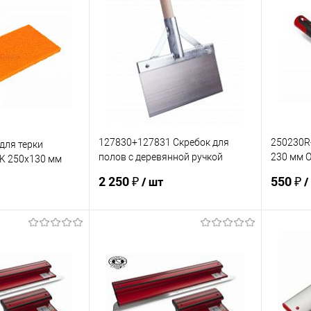
127830+127831 Скребок для
250230R-
для терки
полов с деревянной ручкой
230 мм 
K 250х130 мм
OLEJNIK 300 мм
двухком
2 250 ₽
550 ₽
/ шт
/
корзину
В корзину
ик
К сравнению
Купить в 1 клик
К сравнению
Купит
В наличии
В избранное
В наличии
В изб