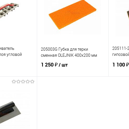
ик
К сравнению
Купить в 1 клик
К сравнению
Купит
Под заказ
В избранное
В наличии
В изб
иватель
205111-2
205003G Губка для терки
лоя угловой
гипсово
сменная OLEJNIK 400х200 мм
NIK
мм OLEJ
1 250 ₽
1 100 
/ шт
корзину
В корзину
ик
К сравнению
Купить в 1 клик
К сравнению
Купит
В наличии
В избранное
В наличии
В изб