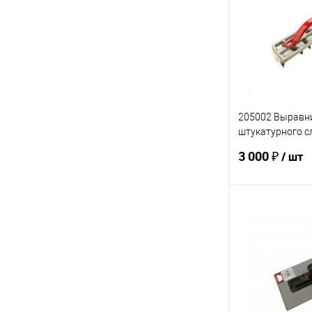
Купить в 1 кл
В избранное
205002 Выравн
штукатурного с
460х90 мм OLEJ
3 000 ₽
/ шт
В 
Купить в 1 кл
В избранное