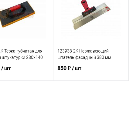
ь в 1 клик
К сравнению
Купить в 1 клик
К сравнению
ранное
В наличии
В избранное
В наличии
К Терка губчатая для
123938-2K Нержавеющий
й штукатурки 280х140
шпатель фасадный 380 мм
NIK
OLEJNIK ручка
₽
850 ₽
/ шт
/ шт
двухкомпонентная
В корзину
В корзину
ь в 1 клик
К сравнению
Купить в 1 клик
К сравнению
ранное
Под заказ
В избранное
Под заказ