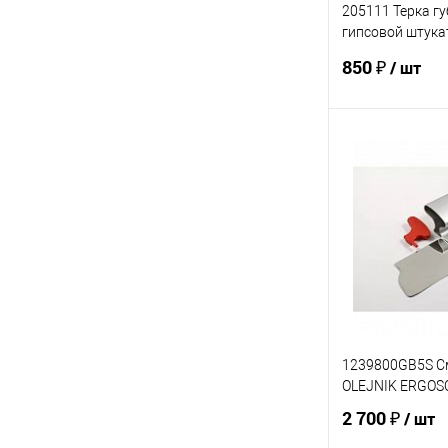
205111 Терка г
гипсовой штука
250х130х18мм 
850 ₽
/ шт
В 
Купить в 1 кл
В избранное
1239800GB5S С
OLEJNIK ERGOSO
2 700 ₽
/ шт