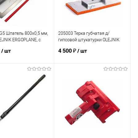
G5 Шпатель 800х0,5 мм,
205003 Терка губчатая д/
EJNIK ERGOPLANE, с
гипсовой штукатурки OLEJNIK
еской заменой рабочей
400х200 мм
₽
4 500 ₽
/ шт
/ шт
В корзину
В корзину
ь в 1 клик
К сравнению
Купить в 1 клик
К сравнению
ранное
В наличии
В избранное
Под заказ