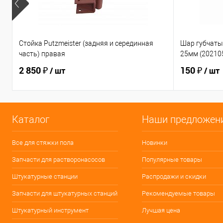
Стойка Putzmeister (задняя и серединная
Шар губчаты
часть) правая
25мм (20210
2 850 ₽
150 ₽
/ шт
/ шт
Каталог
Наши предложен
Все для стяжки пола
Новинки
Запчасти для растворонасосов
Популярные товары
Штукатурные станции
Распродажи и скидки
Запчасти для штукатурных станций
Рекомендуемые товары
Штукатурный инструмент
Лучшая цена