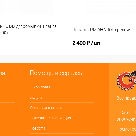
й 30 мм д/промывки шланга
Лопасть PM АНАЛОГ средняя
500)
2 400 ₽
/ шт
ия
Помощь и сервисы
О компании
Услуги
Все прав
Доставка и оплата
г. Санкт-
Полезная информация
ополчения
Новости
Посмотре