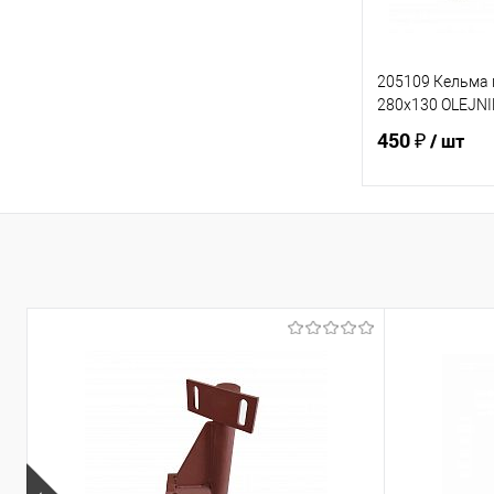
205109 Кельма 
280х130 OLEJNI
450 ₽
/ шт
В 
Купить в 1 кл
В избранное