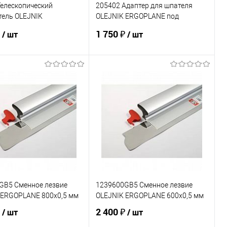
Телескопический
205402 Адаптер для шпателя
тель OLEJNIK
OLEJNIK ERGOPLANE под
NE 1200-2200 мм
удлинитель
₽
1 750 ₽
/ шт
/ шт
В корзину
В корзину
ь в 1 клик
К сравнению
Купить в 1 клик
К сравнению
ранное
В наличии
В избранное
В наличии
GB5 Сменное лезвие
1239600GB5 Сменное лезвие
 ERGOPLANE 800х0,5 мм
OLEJNIK ERGOPLANE 600х0,5 мм
₽
2 400 ₽
/ шт
/ шт