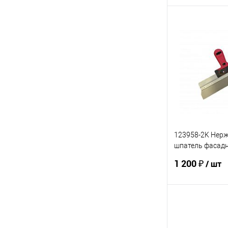
В 
Купить в 1 кл
В избранное
123958-2K Нер
шпатель фасад
OLEJNIK ручка
1 200 ₽
/ шт
двухкомпонент
В 