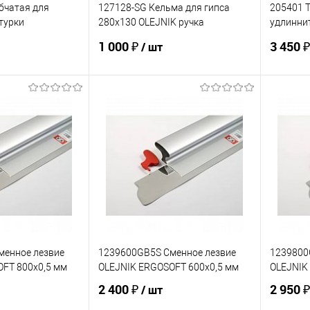
убчатая для
127128-SG Кельма для гипса
205401 
турки
280х130 OLEJNIK ручка
удлинни
мм OLEJNIK
двухкомпонентная
ERGOPLA
1 000 ₽
3 450 
/ шт
корзину
В корзину
ик
К сравнению
Купить в 1 клик
К сравнению
Купит
В наличии
В избранное
В наличии
В изб
менное лезвие
1239600GB5S Сменное лезвие
1239800
FT 800х0,5 мм
OLEJNIK ERGOSOFT 600х0,5 мм
OLEJNIK
2 400 ₽
2 950 
/ шт