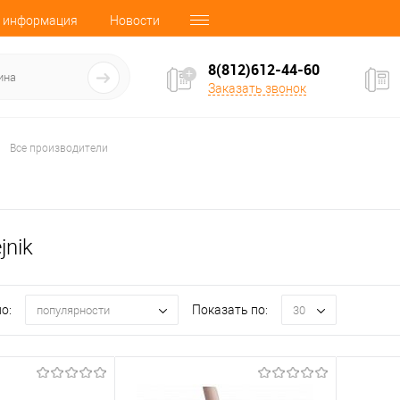
 информация
Новости
8(812)612-44-60
Заказать звонок
Все производители
jnik
о:
Показать по:
популярности
30