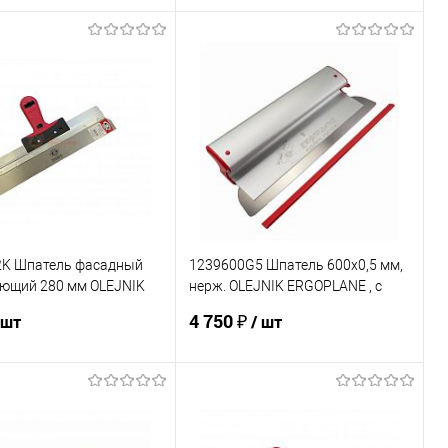
В корзину
В корзину
ь в 1 клик
К сравнению
Купить в 1 клик
К сравнению
ранное
В наличии
В избранное
В наличии
2K Шпатель фасадный
1239600G5 Шпатель 600х0,5 мм,
ющий 280 мм OLEJNIK
нерж. OLEJNIK ERGOPLANE , с
вухкомпонентная
механической заменой лезвия
4 750 ₽
 шт
/ шт
В корзину
В корзину