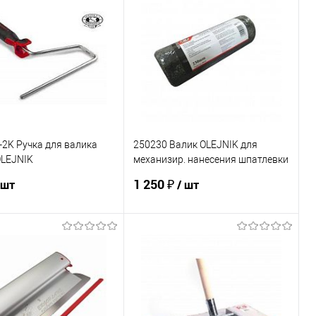
2K Ручка для валика
250230 Валик OLEJNIK для
OLEJNIK
механизир. нанесения шпатлевки
понентная ручка
230мм, ворс 18мм
1 250 ₽
 шт
/ шт
В корзину
В корзину
ь в 1 клик
К сравнению
Купить в 1 клик
К сравнению
ранное
В наличии
В избранное
В наличии