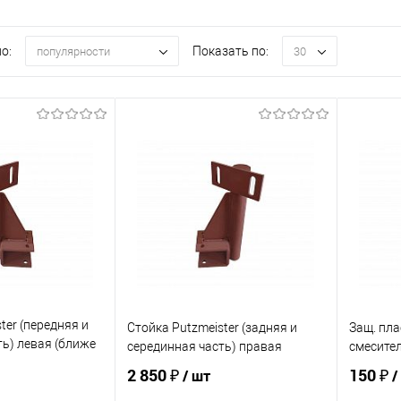
о:
Показать по:
популярности
30
ter (передняя и
Стойка Putzmeister (задняя и
Защ. пла
ть) левая (ближе
серединная часть) правая
смесите
2 850 ₽
150 ₽
/ шт
/