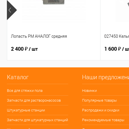
Лопасть PM АНАЛОГ средняя
027450 Кель
2 400 ₽
1 600 ₽
/ шт
/ ш
Каталог
Наши предложен
Все для стяжки пола
Новинки
Запчасти для растворонасосов
Популярные товары
Штукатурные станции
Распродажи и скидки
Запчасти для штукатурных станций
Рекомендуемые товары