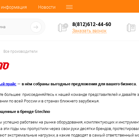
 информация
Новости
8(812)612-44-60
Заказать звонок
Все производители
ый прайс
— в нём собраны выгодные предложения для вашего бизнеса.
е большее: присоединяйтесь к нашей команде представителей и давайте 
нии по всей России и в странах ближнего зарубежья.
лощенные в бренде Gtechno
 успешно работаем на рынке оборудования, комплектующих и инструмент
За эти годы мы пропустили через свои руки десятки брендов, протестирова
ют экстремальные нагрузки, а какие подводят в самый ответственный м