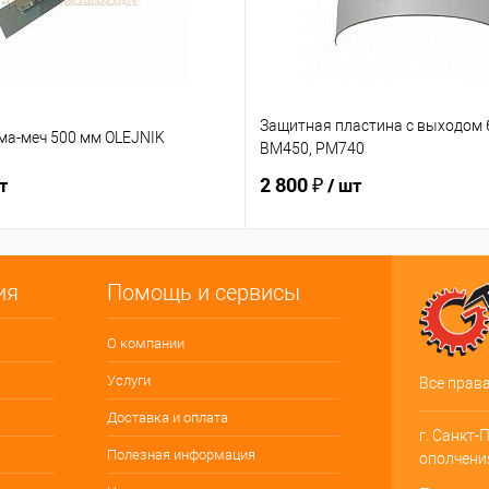
Защитная пластина с выходом 6
ма-меч 500 мм OLEJNIK
BM450, PM740
2 800 ₽
т
/ шт
ия
Помощь и сервисы
О компании
Услуги
Все прав
Доставка и оплата
г. Санкт-
Полезная информация
ополчения