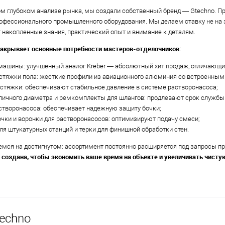
ом глубоком анализе рынка, мы создали собственный бренд — Gtechno. 
офессионального промышленного оборудования. Мы делаем ставку не на 
накопленные знания, практический опыт и внимание к деталям.
акрывает основные потребности мастеров-отделочников:
машины: улучшенный аналог Kreber — абсолютный хит продаж, отличающи
 стяжки пола: жесткие профили из авиационного алюминия со встроенны
 стяжки: обеспечивают стабильное давление в системе растворонасоса;
личного диаметра и ремкомплекты для шлангов: продлевают срок службы
астворонасоса: обеспечивает надежную защиту бочки;
чки и воронки для растворонасосов: оптимизируют подачу смеси;
ля штукатурных станций и терки для финишной обработки стен.
мся на достигнутом: ассортимент постоянно расширяется под запросы пр
 создана, чтобы экономить ваше время на объекте и увеличивать чисту
echno