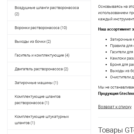
Основываясь на эт
Воздушные шланги растворонасоса
использованием пр
(2)
каждый инструмент 
Воронки растворонасоса (10)
Наш ассортимент з
Затирочные 
Выходы из бочки (2)
Правила для
Гасители для
Гаситель и комплектующие (4)
Камлоки раз
Броня для р
Двигатель растворонасоса (2)
Выходы из бо
Очистители д
Затирочные машины (1)
Мы не останавливае
Продукция Gtechno
Комплектующие шлангов
растворонасоса (1)
Возврат к списку
Комплектующие штукатурных
шлангов (1)
Товары GT